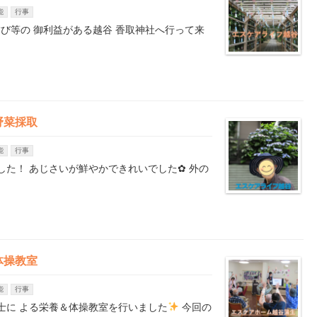
能
行事
び等の 御利益がある越谷 香取神社へ行って来
野菜採取
能
行事
した！ あじさいが鮮やかできれいでした✿ 外の
体操教室
能
行事
士に よる栄養＆体操教室を行いました
今回の