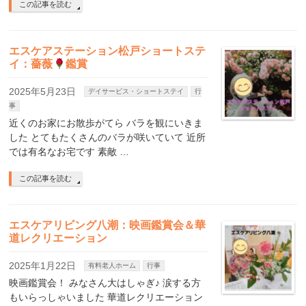
この記事を読む
エスケアステーション松戸ショートステ
イ：薔薇
鑑賞
2025年5月23日
デイサービス・ショートステイ
行
事
近くのお家にお散歩がてら バラを観にいきま
した とてもたくさんのバラが咲いていて 近所
では有名なお宅です 素敵 …
この記事を読む
エスケアリビング八潮：映画鑑賞会＆華
道レクリエーション
2025年1月22日
有料老人ホーム
行事
映画鑑賞会！ みなさん大はしゃぎ♪ 涙する方
もいらっしゃいました 華道レクリエーション